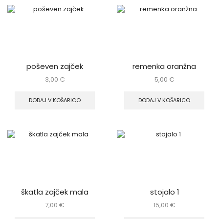
poševen zajček
remenka oranžna
3,00
€
5,00
€
DODAJ V KOŠARICO
DODAJ V KOŠARICO
škatla zajček mala
stojalo 1
7,00
€
15,00
€