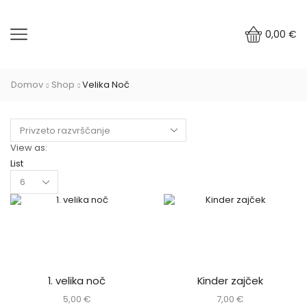
0,00
€
Domov
Shop
Velika Noč
View as:
List
Products
per
page
1. velika noč
Kinder zajček
5,00
€
7,00
€