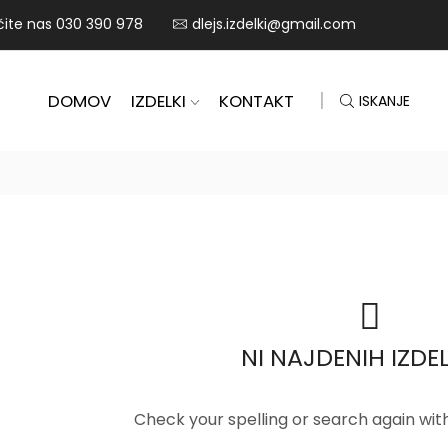
ičite nas 030 390 978
dlejs.izdelki@gmail.com
DOMOV
IZDELKI
KONTAKT
ISKANJE
NI NAJDENIH IZDE
Check your spelling or search again with