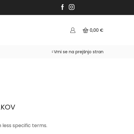
0,00
€
Vrni se na prejšnjo stran
LKOV
 less specific terms.