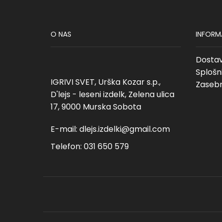
O NAS
INFORM
Dosta
Splošn
IGRIVI SVET, Urška Kozar s.p.,
Zasebn
D'lejs - leseni izdelk, Zelena ulica
17, 9000 Murska Sobota
E-mail:
dlejs.izdelki@gmail.com
Telefon: 031 650 579