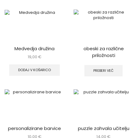
Medvedja družina
obeski za različne
priložnosti
19,00
€
DODAJ V KOŠARICO
PREBERI VEČ
personalizirane barvice
puzzle zahvala učitelju
10,00
€
14,00
€