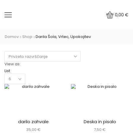
0,00
€
Domov
Shop
Darila Šola, Vrtec, Upokojitev
View as:
List
Products
per
page
darilo zahvale
Deska in pisalo
35,00
€
7,50
€